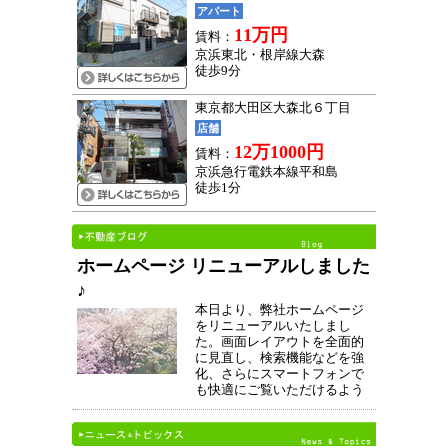
アパート
11万円
賃料：
京浜東北・根岸線大森
徒歩9分
東京都大田区大森北６丁目
店舗
12万1000円
賃料：
京浜急行電鉄本線平和島
徒歩1分
ホームページ リニューアルしました
♪
本日より、弊社ホームページ
をリニューアルいたしまし
た。画面レイアウトを全面的
に見直し、検索機能などを強
化、さらにスマートフォンで
も快適にご覧いただけるよう
最適化を行ないました。これ
からも、お部屋さがしの皆様
のお役に立てればと思ってお