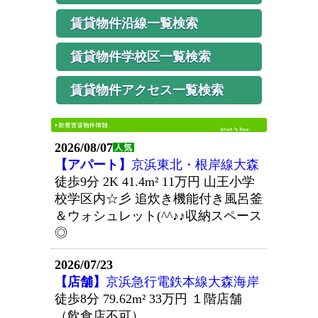
賃貸物件沿線一覧検索
賃貸物件学校区一覧検索
賃貸物件アクセス一覧検索
2026/08/07
【アパート】
京浜東北・根岸線大森
徒歩9分 2K 41.4m²
11万円
山王小学
校学区内☆彡 追炊き機能付き風呂釜
＆ウォシュレット(^^♪♪収納スペース
◎
2026/07/23
【店舗】
京浜急行電鉄本線大森海岸
徒歩8分 79.62m²
33万円
１階店舗
（飲食店不可）