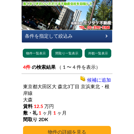
4件
の検索結果
（ 1 〜 4 件を表示）
候補に追加
東京都大田区大
森北3丁目
京浜東北・根
岸線
大森
12.5
万円
1
ヶ月
1
ヶ月
2DK
詳細