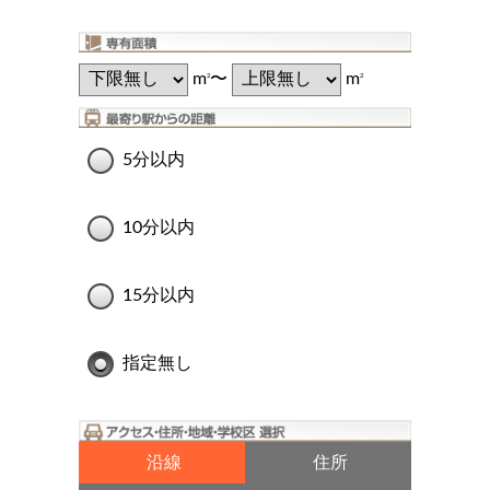
m
〜
m
2
2
5分以内
10分以内
15分以内
指定無し
沿線
住所