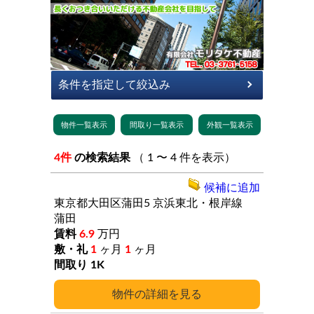
4件
の検索結果
（ 1 〜 4 件を表示）
候補に追加
東京都大田区蒲田5
京浜東北・根岸線
蒲田
6.9
万円
1
ヶ月
1
ヶ月
1K
詳細