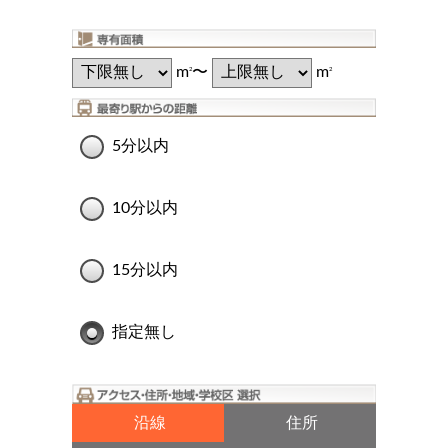
m
〜
m
2
2
5分以内
10分以内
15分以内
指定無し
沿線
住所