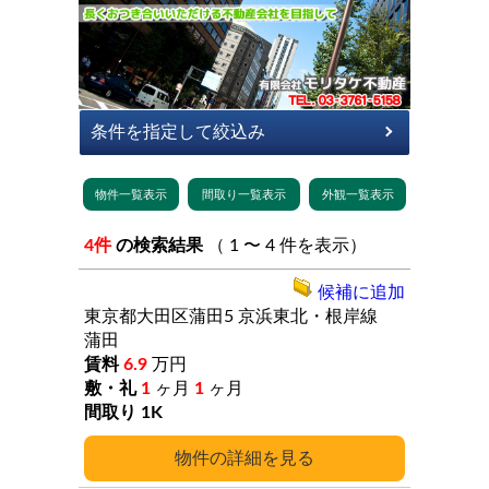
4件
の検索結果
（ 1 〜 4 件を表示）
候補に追加
東京都大田区蒲田5
京浜東北・根岸線
蒲田
6.9
万円
1
ヶ月
1
ヶ月
1K
詳細