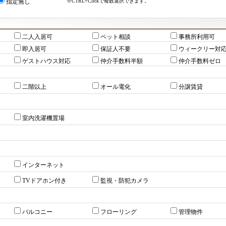
※CTRL+Clickで複数選択できます。
指定無し
二人入居可
ペット相談
事務所利用可
即入居可
保証人不要
ウィークリー対
ゲストハウス対応
仲介手数料半額
仲介手数料ゼロ
二階以上
オール電化
分譲賃貸
室内洗濯機置場
インターネット
TVドアホン付き
監視・防犯カメラ
バルコニー
フローリング
管理物件