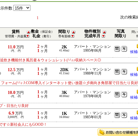
表示件数
次の検索
1
敷金
物件種別
写真
賃料
間取り
（保証金）
問い
礼金
完成年月
間取り
管理費・共益費
（敷引）
専有面積
2
11.0
ヶ月
2K
アパート・マンション
万円
1
1995年06月
ヶ月
41.40m
-円、-円
2
候補
追炊き機能付き風呂釜＆ウォシュレット(^^♪♪収納スペース◎
1
12.5
ヶ月
2DK
アパート・マンション
万円
1
1988年11月
分
ヶ月
41.15m
-円、-円
2
候補
リフォーム(^^♪ J:COM導入インターネット使い放題☆彡南向き角部屋で日当たり良好
1
10.0
ヶ月
3K
アパート・マンション
万円
1
1978年08月
ヶ月
40.00m
-円、-円
2
候補
プ・日当たり良好
1
6.9
ヶ月
1K
アパート・マンション
万円
1
1985年01月
3,000円、-円
ヶ月
16.00m
2
候補
です☆新社会人にもGOOD！