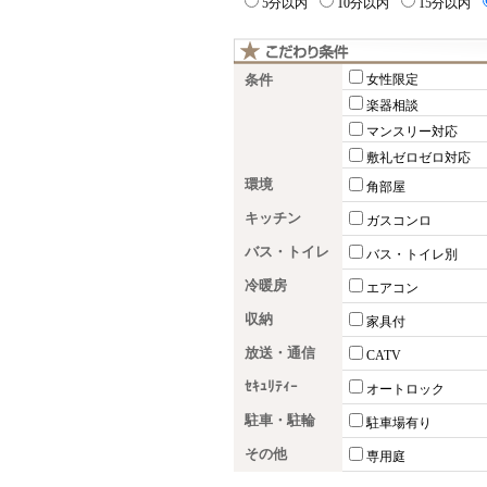
5分以内
10分以内
15分以内
条件
女性限定
楽器相談
マンスリー対応
敷礼ゼロゼロ対応
環境
角部屋
キッチン
ガスコンロ
バス・トイレ
バス・トイレ別
冷暖房
エアコン
収納
家具付
放送・通信
CATV
ｾｷｭﾘﾃｨｰ
オートロック
駐車・駐輪
駐車場有り
その他
専用庭