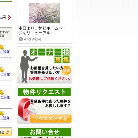
結果
本日より、弊社ホームペー
合わせ
ジをリニューアル...
候補
に追加
に追加
に追加
に追加