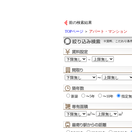
前の検索結果
TOPページ
＞
アパート・マンション
※賃料、こだわり条
～
〜
新築
〜5年
〜10年
指定無
2
2
m
〜
m