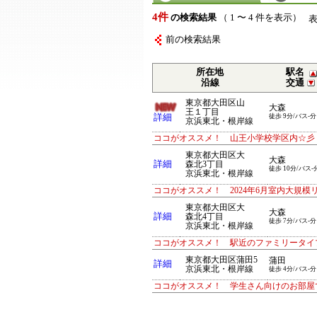
4件
の検索結果
（ 1 〜 4 件を表示）
前の検索結果
所在地
駅名
沿線
交通
東京都大田区山
大森
王１丁目
詳細
徒歩 9分/バス-分
京浜東北・根岸線
ココがオススメ！ 山王小学校学区内☆彡 
東京都大田区大
大森
詳細
森北3丁目
徒歩 10分/バス-
京浜東北・根岸線
ココがオススメ！ 2024年6月室内大規模
東京都大田区大
大森
詳細
森北4丁目
徒歩 7分/バス-分
京浜東北・根岸線
ココがオススメ！ 駅近のファミリータイ
東京都大田区蒲田5
蒲田
詳細
京浜東北・根岸線
徒歩 4分/バス-分
ココがオススメ！ 学生さん向けのお部屋