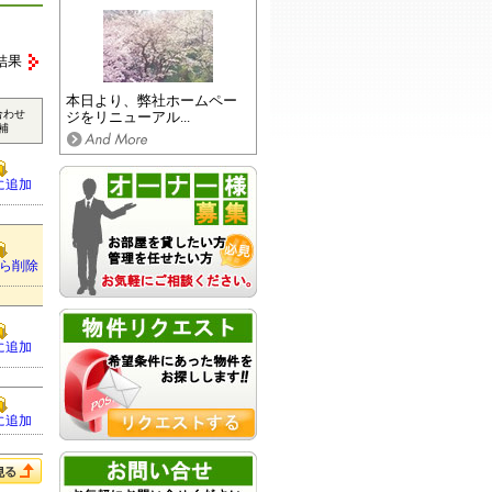
結果
本日より、弊社ホームペー
合わせ
ジをリニューアル...
補
に追加
ら削除
に追加
に追加