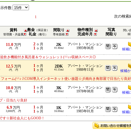
表示件数
次の検索
1
敷金
物件種別
写真
賃料
間取り
（保証金）
問い
礼金
完成年月
間取り
候
管理費・共益費
（敷引）
専有面積
2
11.0
ヶ月
2K
アパート・マンション
万円
1
1995年06月
ヶ月
41.40m
-円、-円
2
候補
追炊き機能付き風呂釜＆ウォシュレット(^^♪♪収納スペース◎
1
12.5
ヶ月
2DK
アパート・マンション
万円
1
1988年11月
分
ヶ月
41.15m
-円、-円
2
候補か
リフォーム(^^♪ J:COM導入インターネット使い放題☆彡南向き角部屋で日当たり良好
1
10.0
ヶ月
3K
アパート・マンション
万円
1
1978年08月
ヶ月
40.00m
-円、-円
2
候補
プ・日当たり良好
1
6.9
ヶ月
1K
アパート・マンション
万円
1
1985年01月
3,000円、-円
ヶ月
16.00m
2
候補
です☆新社会人にもGOOD！