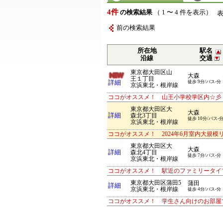
4件
の検索結果
（ 1 〜 4 件を表示）
前の検索結果
所在地
駅名
沿線
交通
東京都大田区山
大森
王１丁目
詳細
徒歩 9分/バス-分
京浜東北・根岸線
ココがオススメ！ 山王小学校学区内☆彡 
東京都大田区大
大森
詳細
森北3丁目
徒歩 10分/バス-
京浜東北・根岸線
ココがオススメ！ 2024年6月室内大規模
東京都大田区大
大森
詳細
森北4丁目
徒歩 7分/バス-分
京浜東北・根岸線
ココがオススメ！ 駅近のファミリータイ
東京都大田区蒲田5
蒲田
詳細
京浜東北・根岸線
徒歩 4分/バス-分
ココがオススメ！ 学生さん向けのお部屋