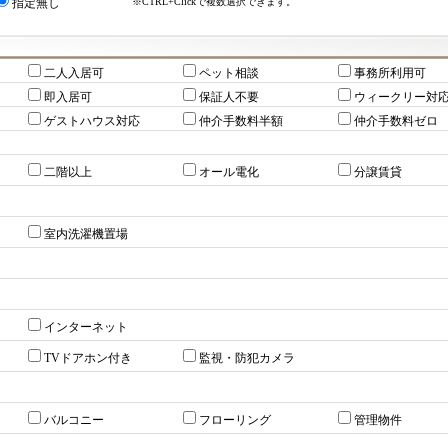
※CTRL+Clickで複数選択できます。
指定無し
二人入居可
ペット相談
事務所利用可
即入居可
保証人不要
ウィークリー対
ゲストハウス対応
仲介手数料半額
仲介手数料ゼロ
二階以上
オール電化
分譲賃貸
室内洗濯機置場
インターネット
TVドアホン付き
監視・防犯カメラ
バルコニー
フローリング
管理物件