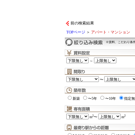
前の検索結果
TOPページ
＞
アパート・マンション
※賃料、こだわり条
～
〜
新築
〜5年
〜10年
指定無
2
2
m
〜
m