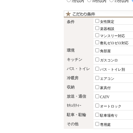
5分以内
10分以内
15分以内
条件
女性限定
楽器相談
マンスリー対応
敷礼ゼロゼロ対応
環境
角部屋
キッチン
ガスコンロ
バス・トイレ
バス・トイレ別
冷暖房
エアコン
収納
家具付
放送・通信
CATV
ｾｷｭﾘﾃｨｰ
オートロック
駐車・駐輪
駐車場有り
その他
専用庭