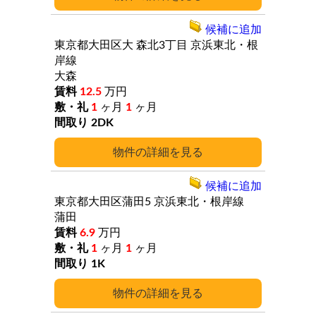
候補に追加
東京都大田区大
森北3丁目
京浜東北・根
岸線
大森
12.5
万円
1
ヶ月
1
ヶ月
2DK
詳細
候補に追加
東京都大田区蒲田5
京浜東北・根岸線
蒲田
6.9
万円
1
ヶ月
1
ヶ月
1K
詳細