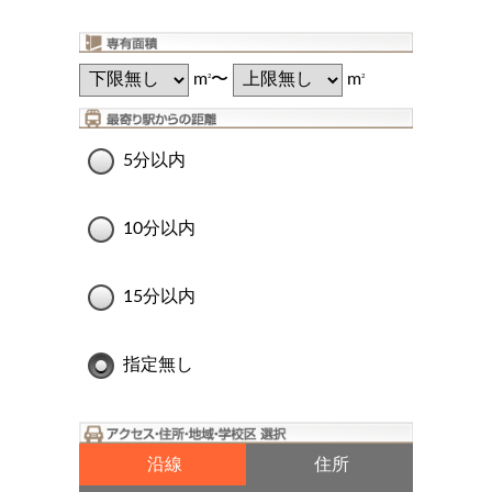
m
〜
m
2
2
5分以内
10分以内
15分以内
指定無し
沿線
住所