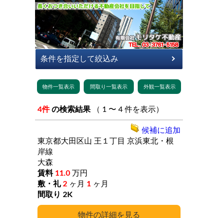
4件
の検索結果
（ 1 〜 4 件を表示）
候補に追加
東京都大田区山
王１丁目
京浜東北・根
岸線
大森
11.0
万円
2
ヶ月
1
ヶ月
2K
詳細