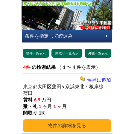
4件
の検索結果
（ 1 〜 4 件を表示）
候補に追加
東京都大田区蒲田5
京浜東北・根岸線
蒲田
6.9
万円
1
ヶ月
1
ヶ月
1K
詳細