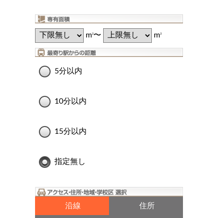
m
〜
m
2
2
5分以内
10分以内
15分以内
指定無し
沿線
住所