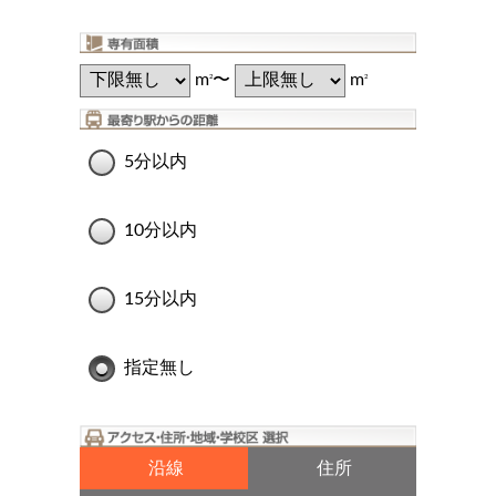
m
〜
m
2
2
5分以内
10分以内
15分以内
指定無し
沿線
住所