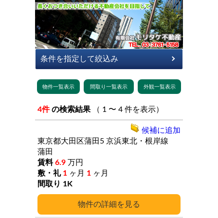
4件
の検索結果
（ 1 〜 4 件を表示）
候補に追加
東京都大田区蒲田5
京浜東北・根岸線
蒲田
6.9
万円
1
ヶ月
1
ヶ月
1K
詳細