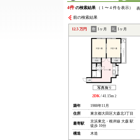
4件
の検索結果
（ 1 〜 4 件を表示）
前の検索結果
12.5 万円
敷
1ヶ月
礼
1ヶ月
2DK
/ 41.15m
2
築年
1988年11月
住所
東京都大田区大森北3丁目
京浜東北・根岸線 大森 駅
最寄駅
徒歩 10分
構造
木造