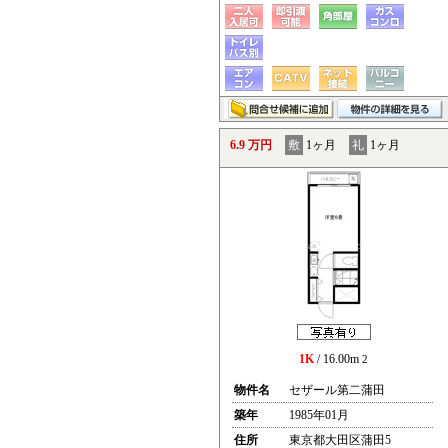
6.9 万円
敷
1ヶ月
礼
1ヶ月
1K
/ 16.00m
2
物件名
セザール第二蒲田
築年
1985年01月
住所
東京都大田区蒲田5