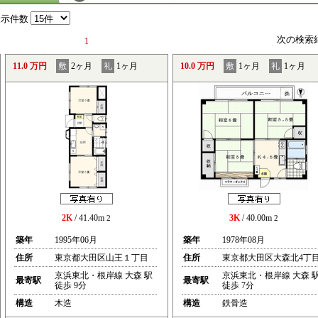
表示件数
次の検索
1
11.0 万円
敷
2ヶ月
礼
1ヶ月
10.0 万円
敷
1ヶ月
礼
1ヶ月
2K
/ 41.40m
3K
/ 40.00m
2
2
築年
1995年06月
築年
1978年08月
住所
東京都大田区山王１丁目
住所
東京都大田区大森北4丁
京浜東北・根岸線 大森 駅
京浜東北・根岸線 大森 
最寄駅
最寄駅
徒歩 9分
徒歩 7分
構造
木造
構造
鉄骨造