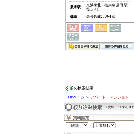
京浜東北・根岸線 蒲田 駅
最寄駅
徒歩 4分
構造
鉄骨鉄筋ｺﾝｸﾘｰﾄ造
前の検索結果
TOPページ
＞
アパート・マンション
※賃料、こだわり条
～