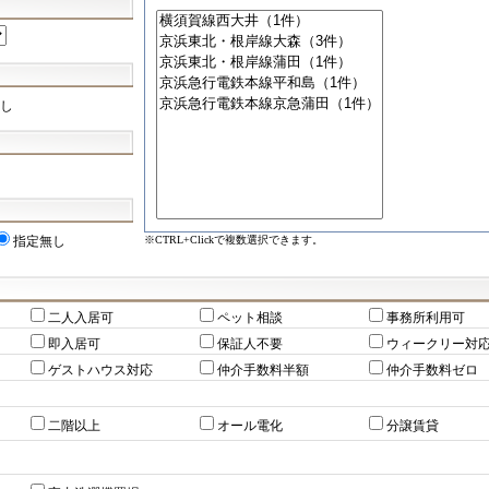
し
※CTRL+Clickで複数選択できます。
指定無し
二人入居可
ペット相談
事務所利用可
即入居可
保証人不要
ウィークリー対
ゲストハウス対応
仲介手数料半額
仲介手数料ゼロ
二階以上
オール電化
分譲賃貸