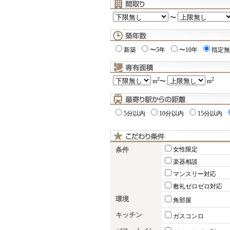
〜
新築
〜5年
〜10年
指定無
2
2
m
〜
m
5分以内
10分以内
15分以内
条件
女性限定
楽器相談
マンスリー対応
敷礼ゼロゼロ対応
環境
角部屋
キッチン
ガスコンロ