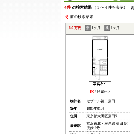
4件
の検索結果
（ 1 〜 4 件を表示）
前の検索結果
6.9 万円
敷
1ヶ月
礼
1ヶ月
1K
/ 16.00m
2
物件名
セザール第二蒲田
築年
1985年01月
住所
東京都大田区蒲田5
京浜東北・根岸線 蒲田 駅
最寄駅
徒歩 4分