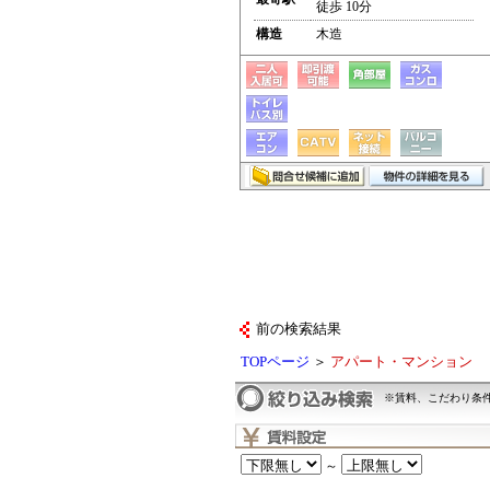
徒歩 10分
構造
木造
前の検索結果
TOPページ
＞
アパート・マンション
※賃料、こだわり条
～