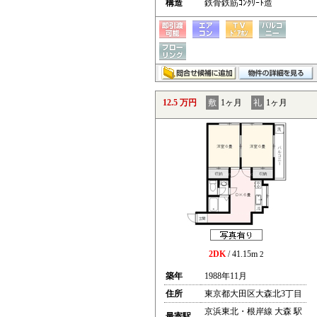
構造
鉄骨鉄筋ｺﾝｸﾘｰﾄ造
12.5 万円
敷
1ヶ月
礼
1ヶ月
2DK
/ 41.15m
2
築年
1988年11月
住所
東京都大田区大森北3丁目
京浜東北・根岸線 大森 駅
最寄駅