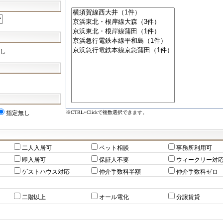
し
※CTRL+Clickで複数選択できます。
指定無し
二人入居可
ペット相談
事務所利用可
即入居可
保証人不要
ウィークリー対
ゲストハウス対応
仲介手数料半額
仲介手数料ゼロ
二階以上
オール電化
分譲賃貸