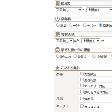
〜
新築
〜5年
〜10年
指定無
2
2
m
〜
m
5分以内
10分以内
15分以内
条件
女性限定
楽器相談
マンスリー対応
敷礼ゼロゼロ対応
環境
角部屋
キッチン
ガスコンロ