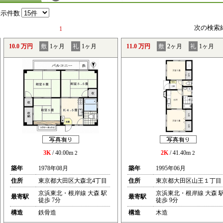
表示件数
次の検索
1
10.0 万円
敷
1ヶ月
礼
1ヶ月
11.0 万円
敷
2ヶ月
礼
1ヶ月
3K
/ 40.00m
2K
/ 41.40m
2
2
築年
1978年08月
築年
1995年06月
住所
東京都大田区大森北4丁目
住所
東京都大田区山王１丁目
京浜東北・根岸線 大森 駅
京浜東北・根岸線 大森 
最寄駅
最寄駅
徒歩 7分
徒歩 9分
構造
鉄骨造
構造
木造