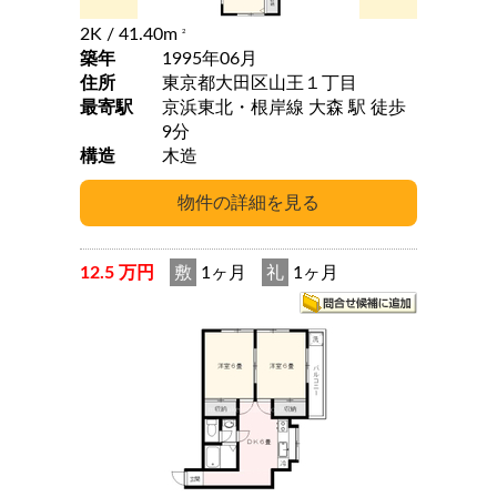
2K
/ 41.40m
2
築年
1995年06月
住所
東京都大田区山王１丁目
最寄駅
京浜東北・根岸線 大森 駅 徒歩
9分
構造
木造
12.5 万円
敷
1ヶ月
礼
1ヶ月