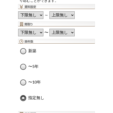
り込むことができます。
～
〜
新築
〜5年
〜10年
指定無し