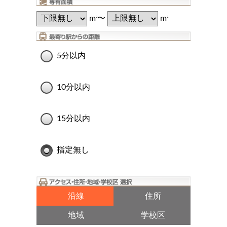
m
〜
m
2
2
5分以内
10分以内
15分以内
指定無し
沿線
住所
地域
学校区