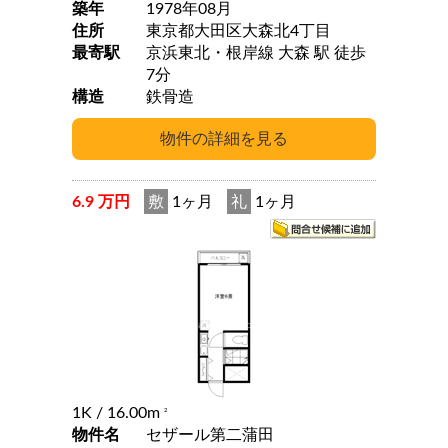
築年
1978年08月
住所
東京都大田区大森北4丁目
最寄駅
京浜東北・根岸線 大森 駅 徒歩
7分
構造
鉄骨造
6.9 万円
敷
1ヶ月
礼
1ヶ月
1K
/ 16.00m
2
物件名
セザール第二蒲田