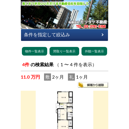
4件
の検索結果
（ 1 〜 4 件を表示）
11.0 万円
敷
2ヶ月
礼
1ヶ月