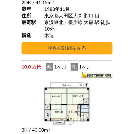
2DK
/ 41.15m
2
築年
1988年11月
住所
東京都大田区大森北3丁目
最寄駅
京浜東北・根岸線 大森 駅 徒歩
10分
構造
木造
10.0 万円
敷
1ヶ月
礼
1ヶ月
3K
/ 40.00m
2