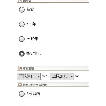
新築
〜5年
〜10年
指定無し
m
〜
m
2
2
5分以内