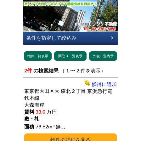
2件
の検索結果
（ 1 〜 2 件を表示）
候補に追加
東京都大田区大
森北２丁目
京浜急行電
鉄本線
大森海岸
33.0
万円
79.62m
無し
2
詳細