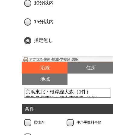
10分以内
15分以内
指定無し
沿線
住所
地域
条件
居抜き
仲介手数料半額