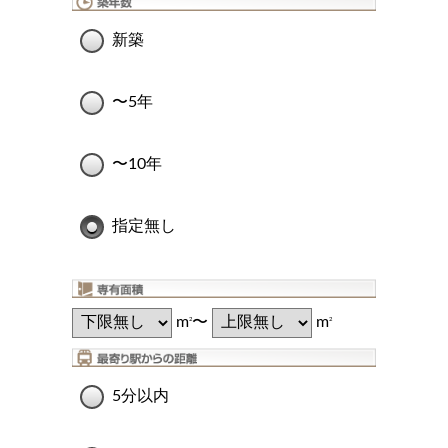
新築
〜5年
〜10年
指定無し
m
〜
m
2
2
5分以内