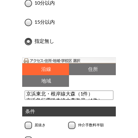
10分以内
15分以内
指定無し
沿線
住所
地域
条件
居抜き
仲介手数料半額