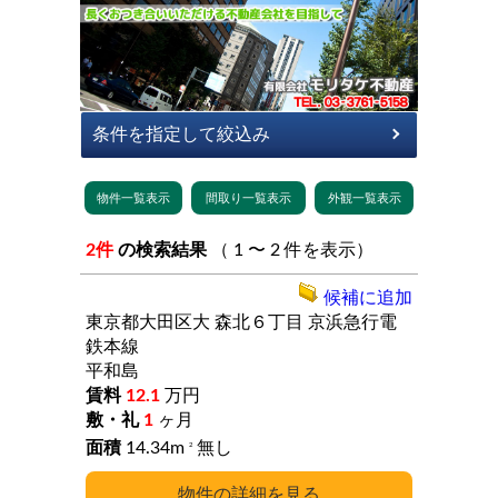
2件
の検索結果
（ 1 〜 2 件を表示）
候補に追加
東京都大田区大
森北６丁目
京浜急行電
鉄本線
平和島
12.1
万円
1
ヶ月
14.34m
無し
2
詳細