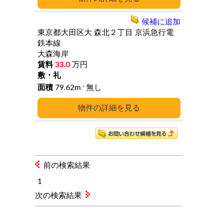
候補に追加
東京都大田区大
森北２丁目
京浜急行電
鉄本線
大森海岸
33.0
万円
79.62m
無し
2
詳細
前の検索結果
1
次の検索結果