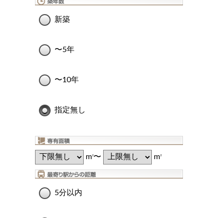
新築
〜5年
〜10年
指定無し
m
〜
m
2
2
5分以内