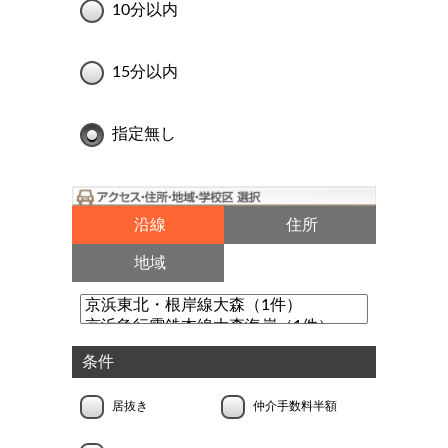
10分以内
15分以内
指定無し
沿線
住所
地域
条件
居抜き
仲介手数料半額