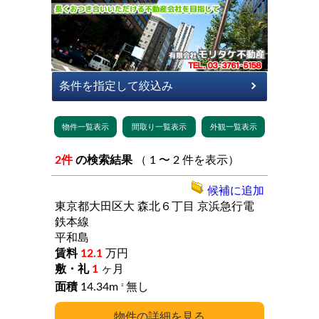
2件
の検索結果
（ 1 〜 2 件を表示）
候補に追加
東京都大田区大
森北６丁目
京浜急行電
鉄本線
平和島
12.1
万円
1
ヶ月
14.34m
無し
2
詳細