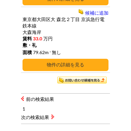
候補に追加
東京都大田区大
森北２丁目
京浜急行電
鉄本線
大森海岸
33.0
万円
79.62m
無し
2
詳細
前の検索結果
1
次の検索結果