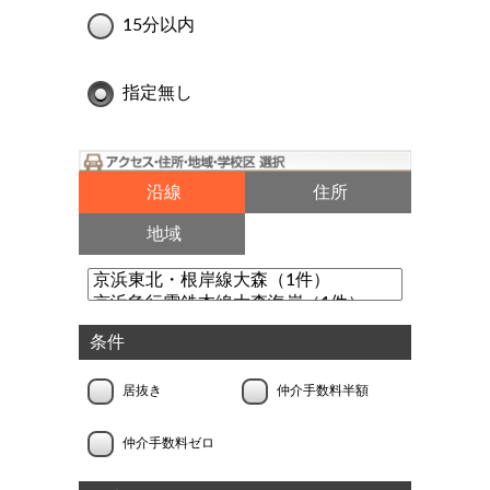
15分以内
指定無し
沿線
住所
地域
条件
居抜き
仲介手数料半額
仲介手数料ゼロ