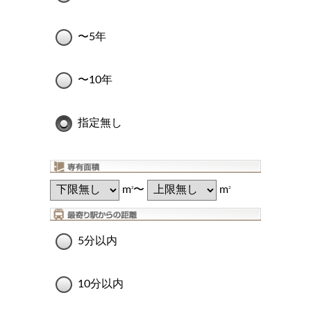
〜5年
〜10年
指定無し
m
〜
m
2
2
5分以内
10分以内