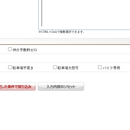
※CTRL+Clickで複数選択できます。
仲介手数料ゼロ
駐車場平置き
駐車場大型可
バイク専用