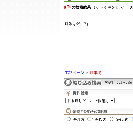
0件
の検索結果
（ 0 〜 0 件を表示）
対象は0件です
TOPページ
＞
駐車場
※賃料、こだわり条
～
5分以内
10分以内
15分以内