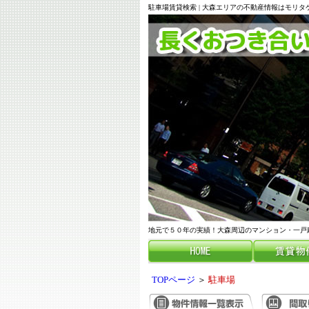
駐車場賃貸検索 | 大森エリアの不動産情報はモリタ
地元で５０年の実績！大森周辺のマンション・一戸
TOPページ
＞
駐車場