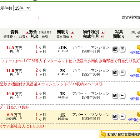
表示件数
次の検索
1
敷金
物件種別
写真
賃料
間取り
（保証金）
問い
礼金
完成年月
間取り
候
管理費・共益費
（敷引）
専有面積
1
12.5
ヶ月
2DK
アパート・マンション
万円
1
1988年11月
分
ヶ月
41.15m
-円、-円
2
候補
リフォーム(^^♪ J:COM導入インターネット使い放題☆彡南向き角部屋で日当たり良好
2
11.0
ヶ月
2K
アパート・マンション
万円
1
1995年06月
ヶ月
41.40m
-円、-円
2
候補
追炊き機能付き風呂釜＆ウォシュレット(^^♪♪収納スペース◎
1
10.0
ヶ月
3K
アパート・マンション
万円
1
1978年08月
ヶ月
40.00m
-円、-円
2
候補
プ・日当たり良好
1
6.9
ヶ月
1K
アパート・マンション
万円
1
1985年01月
3,000円、-円
ヶ月
16.00m
2
候補か
です☆新社会人にもGOOD！