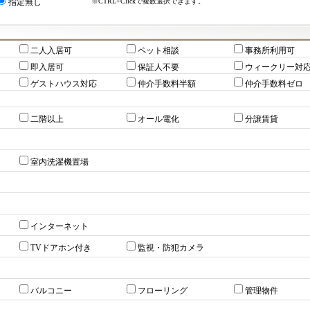
※CTRL+Clickで複数選択できます。
指定無し
二人入居可
ペット相談
事務所利用可
即入居可
保証人不要
ウィークリー対
ゲストハウス対応
仲介手数料半額
仲介手数料ゼロ
二階以上
オール電化
分譲賃貸
室内洗濯機置場
インターネット
TVドアホン付き
監視・防犯カメラ
バルコニー
フローリング
管理物件