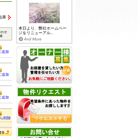
結果
本日より、弊社ホームペー
合わせ
ジをリニューアル...
補
に追加
に追加
に追加
ら削除