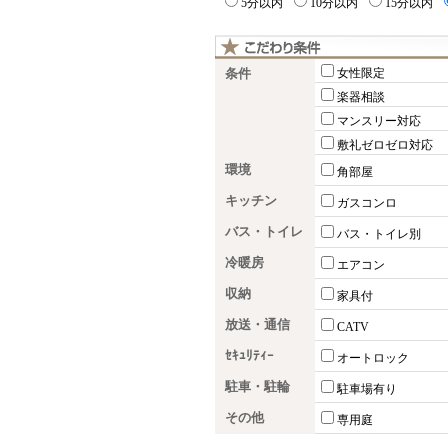
5分以内
10分以内
15分以内
条件
女性限定
楽器相談
マンスリー対応
敷礼ゼロゼロ対応
環境
角部屋
キッチン
ガスコンロ
バス・トイレ
バス・トイレ別
冷暖房
エアコン
収納
家具付
放送・通信
CATV
ｾｷｭﾘﾃｨｰ
オートロック
駐車・駐輪
駐車場有り
その他
専用庭