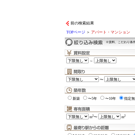
前の検索結果
TOPページ
＞
アパート・マンション
※賃料、こだわり条
～
〜
新築
〜5年
〜10年
指定無
2
2
m
〜
m