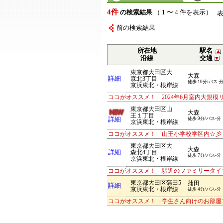
4件
の検索結果
（ 1 〜 4 件を表示）
前の検索結果
所在地
駅名
沿線
交通
東京都大田区大
大森
詳細
森北3丁目
徒歩 10分/バス-
京浜東北・根岸線
ココがオススメ！ 2024年6月室内大規模
東京都大田区山
大森
王１丁目
詳細
徒歩 9分/バス-分
京浜東北・根岸線
ココがオススメ！ 山王小学校学区内☆彡 
東京都大田区大
大森
詳細
森北4丁目
徒歩 7分/バス-分
京浜東北・根岸線
ココがオススメ！ 駅近のファミリータイ
東京都大田区蒲田5
蒲田
詳細
京浜東北・根岸線
徒歩 4分/バス-分
ココがオススメ！ 学生さん向けのお部屋