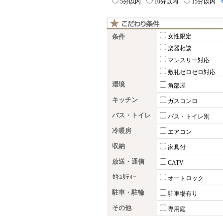
5分以内
10分以内
15分以内
条件
女性限定
楽器相談
マンスリー対応
敷礼ゼロゼロ対応
環境
角部屋
キッチン
ガスコンロ
バス・トイレ
バス・トイレ別
冷暖房
エアコン
収納
家具付
放送・通信
CATV
ｾｷｭﾘﾃｨｰ
オートロック
駐車・駐輪
駐車場有り
その他
専用庭