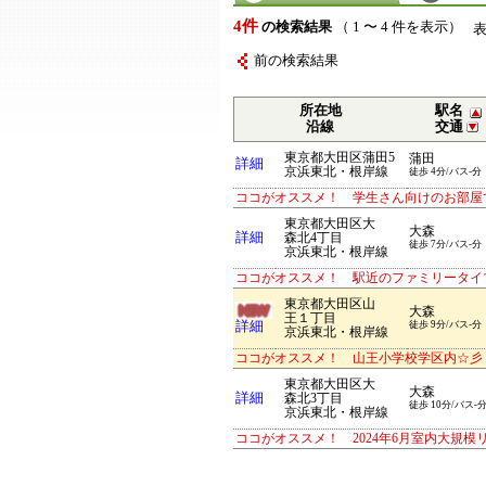
4件
の検索結果
（ 1 〜 4 件を表示）
前の検索結果
所在地
駅名
沿線
交通
東京都大田区蒲田5
蒲田
詳細
京浜東北・根岸線
徒歩 4分/バス-分
ココがオススメ！ 学生さん向けのお部屋
東京都大田区大
大森
詳細
森北4丁目
徒歩 7分/バス-分
京浜東北・根岸線
ココがオススメ！ 駅近のファミリータイ
東京都大田区山
大森
王１丁目
詳細
徒歩 9分/バス-分
京浜東北・根岸線
ココがオススメ！ 山王小学校学区内☆彡 
東京都大田区大
大森
詳細
森北3丁目
徒歩 10分/バス-
京浜東北・根岸線
ココがオススメ！ 2024年6月室内大規模