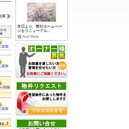
結果
本日より、弊社ホームペー
合わせ
ジをリニューアル...
補
に追加
に追加
ら削除
に追加