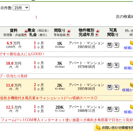
表示件数
次の検索
1
敷金
物件種別
写真
賃料
間取り
（保証金）
問い
礼金
完成年月
間取り
候
管理費・共益費
（敷引）
専有面積
1
6.9
ヶ月
1K
アパート・マンション
万円
1
1985年01月
3,000円、-円
ヶ月
16.00m
2
候補
です☆新社会人にもGOOD！
1
10.0
ヶ月
3K
アパート・マンション
万円
1
1978年08月
ヶ月
40.00m
-円、-円
2
候補
プ・日当たり良好
2
11.0
ヶ月
2K
アパート・マンション
万円
1
1995年06月
ヶ月
41.40m
-円、-円
2
候補か
追炊き機能付き風呂釜＆ウォシュレット(^^♪♪収納スペース◎
1
12.5
ヶ月
2DK
アパート・マンション
万円
1
1988年11月
分
ヶ月
41.15m
-円、-円
2
候補
リフォーム(^^♪ J:COM導入インターネット使い放題☆彡南向き角部屋で日当たり良好