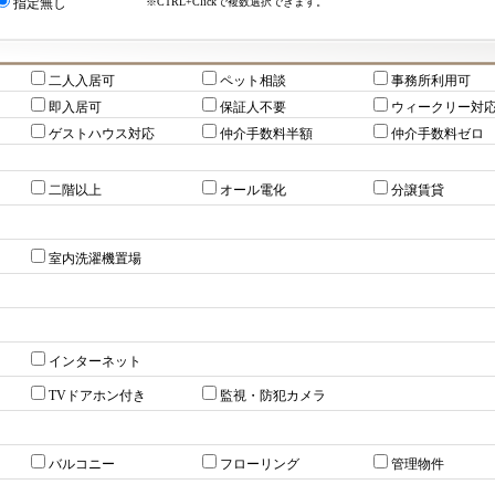
※CTRL+Clickで複数選択できます。
指定無し
二人入居可
ペット相談
事務所利用可
即入居可
保証人不要
ウィークリー対
ゲストハウス対応
仲介手数料半額
仲介手数料ゼロ
二階以上
オール電化
分譲賃貸
室内洗濯機置場
インターネット
TVドアホン付き
監視・防犯カメラ
バルコニー
フローリング
管理物件