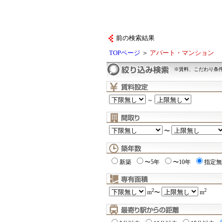
前の検索結果
TOPページ
＞
アパート・マンション
※賃料、こだわり条
～
〜
新築
〜5年
〜10年
指定無
2
2
m
〜
m