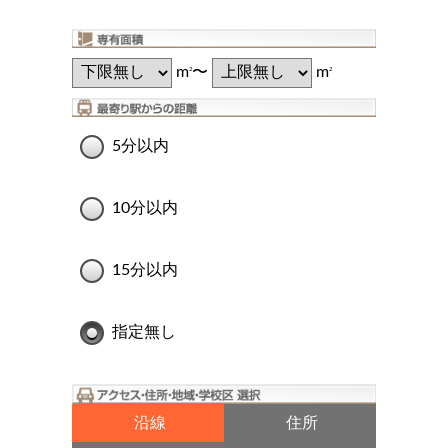
m
〜
m
2
2
5分以内
10分以内
15分以内
指定無し
沿線
住所