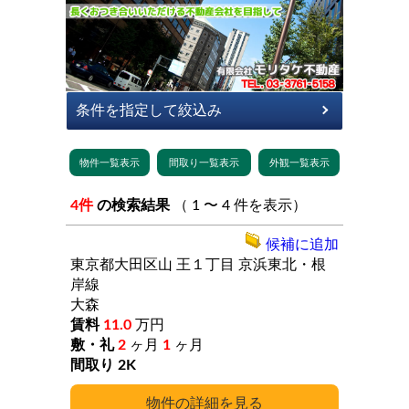
4件
の検索結果
（ 1 〜 4 件を表示）
候補に追加
東京都大田区山
王１丁目
京浜東北・根
岸線
大森
11.0
万円
2
ヶ月
1
ヶ月
2K
詳細