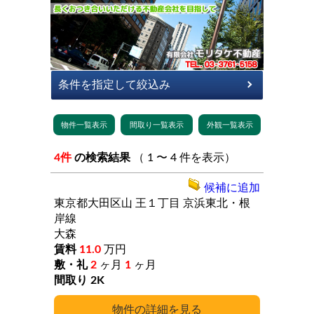
4件
の検索結果
（ 1 〜 4 件を表示）
候補に追加
東京都大田区山
王１丁目
京浜東北・根
岸線
大森
11.0
万円
2
ヶ月
1
ヶ月
2K
詳細