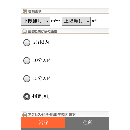
m
〜
m
2
2
5分以内
10分以内
15分以内
指定無し
沿線
住所