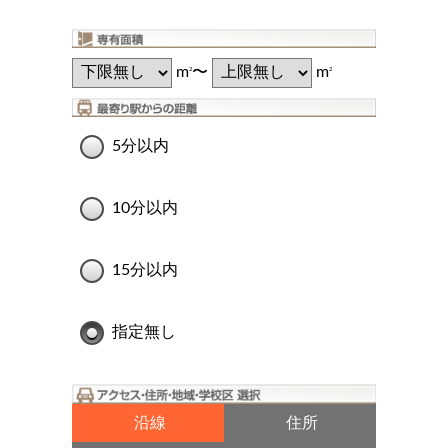
m
〜
m
2
2
5分以内
10分以内
15分以内
指定無し
沿線
住所