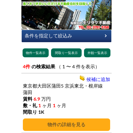
4件
の検索結果
（ 1 〜 4 件を表示）
候補に追加
東京都大田区蒲田5
京浜東北・根岸線
蒲田
6.9
万円
1
ヶ月
1
ヶ月
1K
詳細