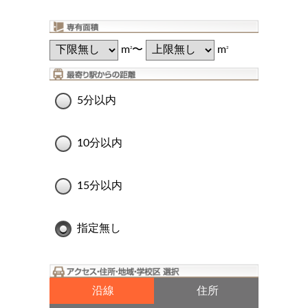
m
〜
m
2
2
5分以内
10分以内
15分以内
指定無し
沿線
住所