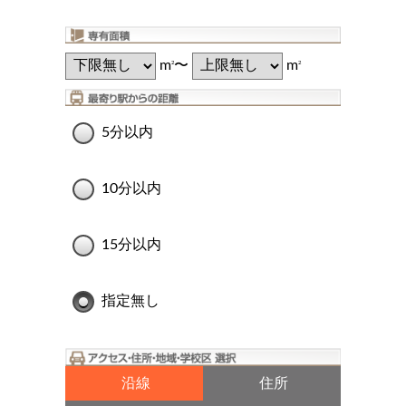
m
〜
m
2
2
5分以内
10分以内
15分以内
指定無し
沿線
住所