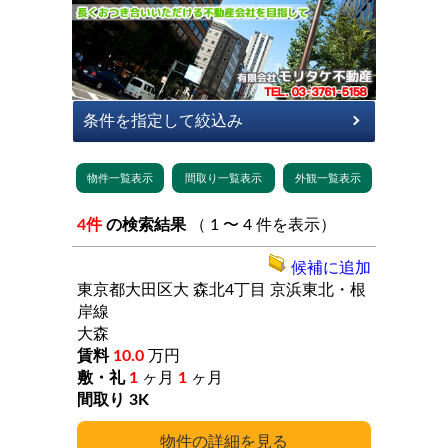
4件
の検索結果
（ 1 〜 4 件を表示）
候補に追加
東京都大田区大
森北4丁目
京浜東北・根
岸線
大森
10.0
万円
1
ヶ月
1
ヶ月
3K
詳細