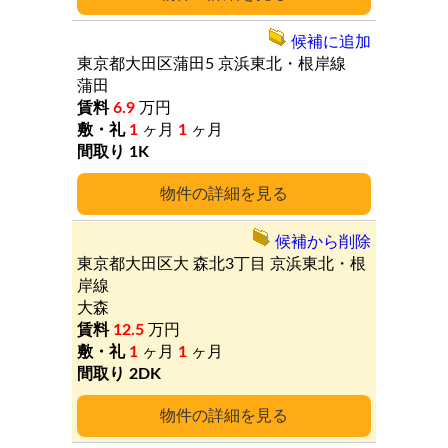
候補に追加
東京都大田区蒲田5
京浜東北・根岸線
蒲田
6.9
万円
1
ヶ月
1
ヶ月
1K
詳細
候補から削除
東京都大田区大
森北3丁目
京浜東北・根
岸線
大森
12.5
万円
1
ヶ月
1
ヶ月
2DK
詳細