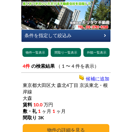
4件
の検索結果
（ 1 〜 4 件を表示）
候補に追加
東京都大田区大
森北4丁目
京浜東北・根
岸線
大森
10.0
万円
1
ヶ月
1
ヶ月
3K
詳細