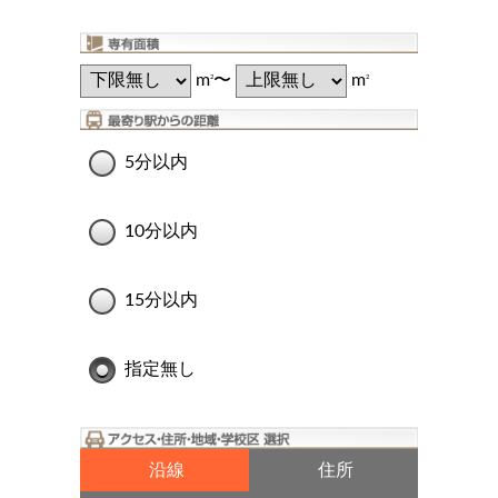
m
〜
m
2
2
5分以内
10分以内
15分以内
指定無し
沿線
住所