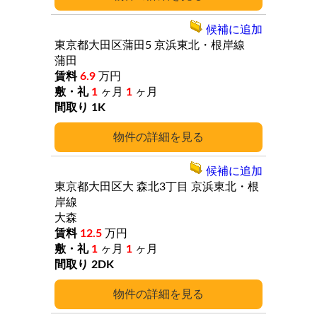
候補に追加
東京都大田区蒲田5
京浜東北・根岸線
蒲田
6.9
万円
1
ヶ月
1
ヶ月
1K
詳細
候補に追加
東京都大田区大
森北3丁目
京浜東北・根
岸線
大森
12.5
万円
1
ヶ月
1
ヶ月
2DK
詳細