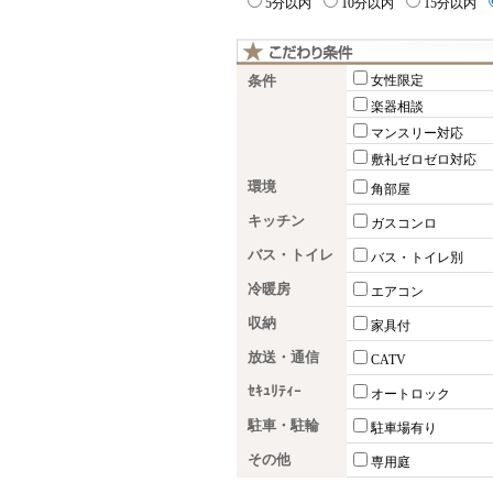
5分以内
10分以内
15分以内
条件
女性限定
楽器相談
マンスリー対応
敷礼ゼロゼロ対応
環境
角部屋
キッチン
ガスコンロ
バス・トイレ
バス・トイレ別
冷暖房
エアコン
収納
家具付
放送・通信
CATV
ｾｷｭﾘﾃｨｰ
オートロック
駐車・駐輪
駐車場有り
その他
専用庭