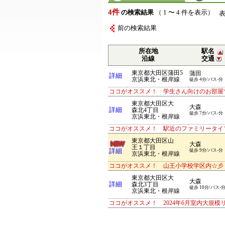
4件
の検索結果
（ 1 〜 4 件を表示）
前の検索結果
所在地
駅名
沿線
交通
東京都大田区蒲田5
蒲田
詳細
京浜東北・根岸線
徒歩 4分/バス-分
ココがオススメ！ 学生さん向けのお部屋
東京都大田区大
大森
詳細
森北4丁目
徒歩 7分/バス-分
京浜東北・根岸線
ココがオススメ！ 駅近のファミリータイ
東京都大田区山
大森
王１丁目
詳細
徒歩 9分/バス-分
京浜東北・根岸線
ココがオススメ！ 山王小学校学区内☆彡 
東京都大田区大
大森
詳細
森北3丁目
徒歩 10分/バス-
京浜東北・根岸線
ココがオススメ！ 2024年6月室内大規模