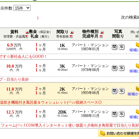
表示件数
次の検索
1
敷金
物件種別
写真
賃料
間取り
（保証金）
問い
礼金
完成年月
間取り
候
管理費・共益費
（敷引）
専有面積
1
6.9
ヶ月
1K
アパート・マンション
万円
1
1985年01月
3,000円、-円
ヶ月
16.00m
2
候補
です☆新社会人にもGOOD！
1
10.0
ヶ月
3K
アパート・マンション
万円
1
1978年08月
ヶ月
40.00m
-円、-円
2
候補
プ・日当たり良好
2
11.0
ヶ月
2K
アパート・マンション
万円
1
1995年06月
ヶ月
41.40m
-円、-円
2
候補か
追炊き機能付き風呂釜＆ウォシュレット(^^♪♪収納スペース◎
1
12.5
ヶ月
2DK
アパート・マンション
万円
1
1988年11月
分
ヶ月
41.15m
-円、-円
2
候補
リフォーム(^^♪ J:COM導入インターネット使い放題☆彡南向き角部屋で日当たり良好