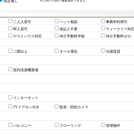
※CTRL+Clickで複数選択できます。
指定無し
二人入居可
ペット相談
事務所利用可
即入居可
保証人不要
ウィークリー対
ゲストハウス対応
仲介手数料半額
仲介手数料ゼロ
二階以上
オール電化
分譲賃貸
室内洗濯機置場
インターネット
TVドアホン付き
監視・防犯カメラ
バルコニー
フローリング
管理物件