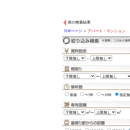
前の検索結果
TOPページ
＞
アパート・マンション
※賃料、こだわり条
～
〜
新築
〜5年
〜10年
指定無
2
2
m
〜
m