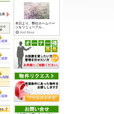
結果
本日より、弊社ホームペー
合わせ
ジをリニューアル...
補
に追加
に追加
ら削除
に追加