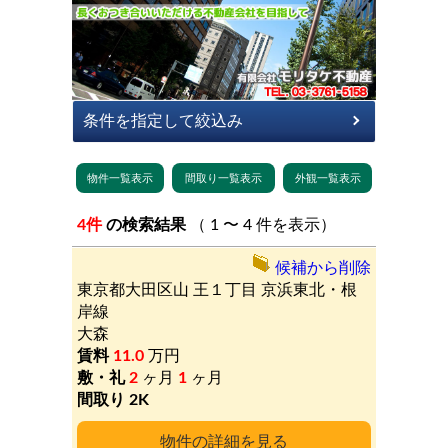
4件
の検索結果
（ 1 〜 4 件を表示）
候補から削除
東京都大田区山
王１丁目
京浜東北・根
岸線
大森
11.0
万円
2
ヶ月
1
ヶ月
2K
詳細