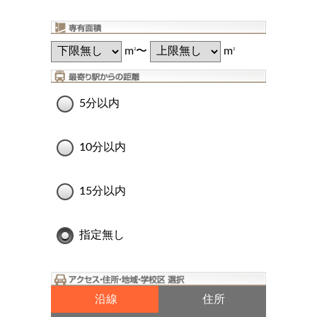
m
〜
m
2
2
5分以内
10分以内
15分以内
指定無し
沿線
住所