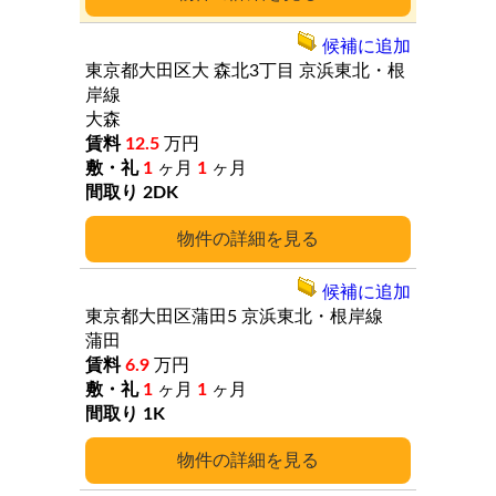
候補に追加
東京都大田区大
森北3丁目
京浜東北・根
岸線
大森
12.5
万円
1
ヶ月
1
ヶ月
2DK
詳細
候補に追加
東京都大田区蒲田5
京浜東北・根岸線
蒲田
6.9
万円
1
ヶ月
1
ヶ月
1K
詳細