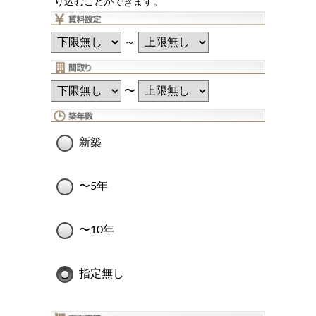
り込むことができます。
～
〜
新築
〜5年
〜10年
指定無し