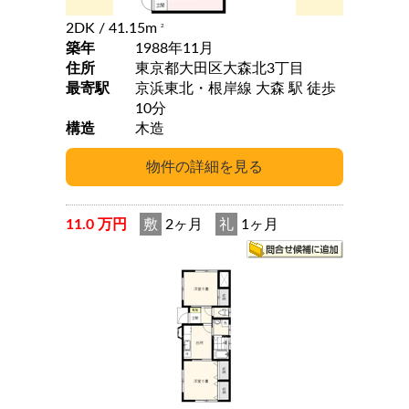
2DK
/ 41.15m
2
築年
1988年11月
住所
東京都大田区大森北3丁目
最寄駅
京浜東北・根岸線 大森 駅 徒歩
10分
構造
木造
11.0 万円
敷
2ヶ月
礼
1ヶ月