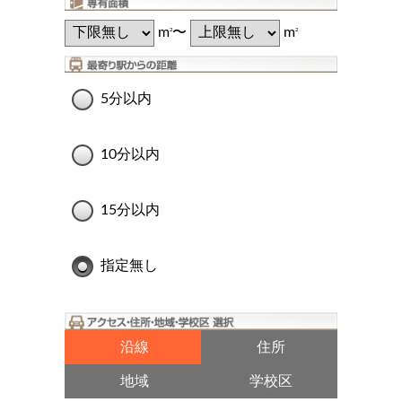
m
〜
m
2
2
5分以内
10分以内
15分以内
指定無し
沿線
住所
地域
学校区