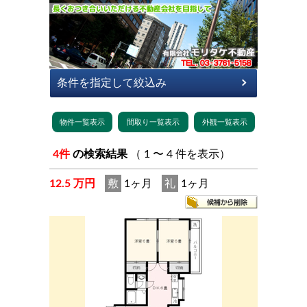
4件
の検索結果
（ 1 〜 4 件を表示）
12.5 万円
敷
1ヶ月
礼
1ヶ月