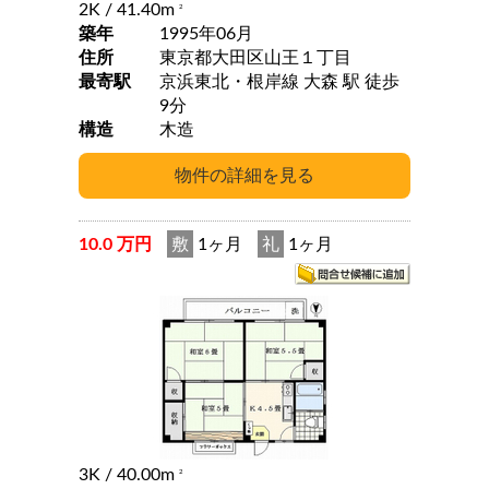
2K
/ 41.40m
2
築年
1995年06月
住所
東京都大田区山王１丁目
最寄駅
京浜東北・根岸線 大森 駅 徒歩
9分
構造
木造
10.0 万円
敷
1ヶ月
礼
1ヶ月
3K
/ 40.00m
2