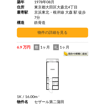
築年
1978年08月
住所
東京都大田区大森北4丁目
最寄駅
京浜東北・根岸線 大森 駅 徒歩
7分
構造
鉄骨造
6.9 万円
敷
1ヶ月
礼
1ヶ月
1K
/ 16.00m
2
物件名
セザール第二蒲田