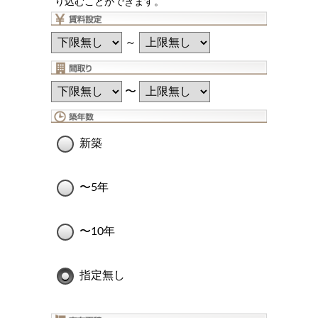
り込むことができます。
～
〜
新築
〜5年
〜10年
指定無し