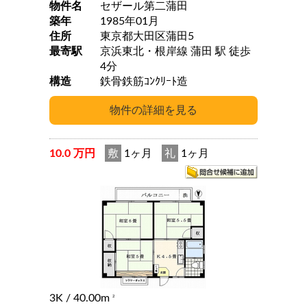
物件名
セザール第二蒲田
築年
1985年01月
住所
東京都大田区蒲田5
最寄駅
京浜東北・根岸線 蒲田 駅 徒歩
4分
構造
鉄骨鉄筋ｺﾝｸﾘｰﾄ造
10.0 万円
敷
1ヶ月
礼
1ヶ月
3K
/ 40.00m
2