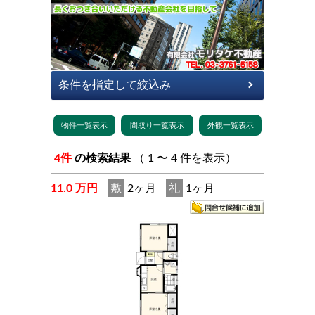
4件
の検索結果
（ 1 〜 4 件を表示）
11.0 万円
敷
2ヶ月
礼
1ヶ月