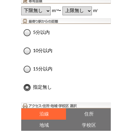
m
〜
m
2
2
5分以内
10分以内
15分以内
指定無し
沿線
住所
地域
学校区