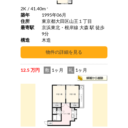
2K
/ 41.40m
2
築年
1995年06月
住所
東京都大田区山王１丁目
最寄駅
京浜東北・根岸線 大森 駅 徒歩
9分
構造
木造
12.5 万円
敷
1ヶ月
礼
1ヶ月