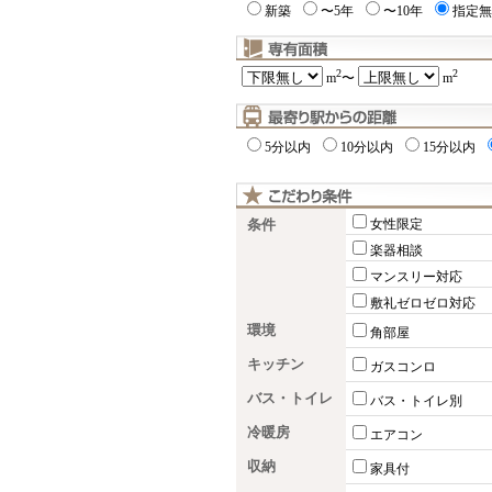
新築
〜5年
〜10年
指定無
2
2
m
〜
m
5分以内
10分以内
15分以内
条件
女性限定
楽器相談
マンスリー対応
敷礼ゼロゼロ対応
環境
角部屋
キッチン
ガスコンロ
バス・トイレ
バス・トイレ別
冷暖房
エアコン
収納
家具付