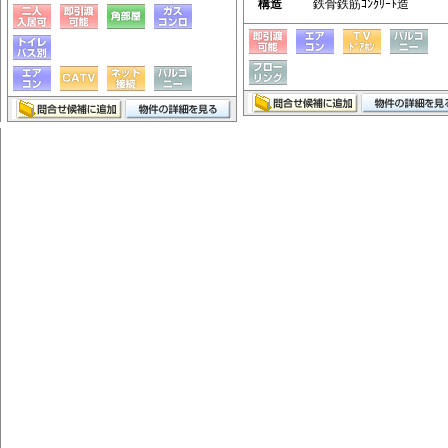
構造
鉄骨鉄筋ｺﾝｸﾘｰﾄ造