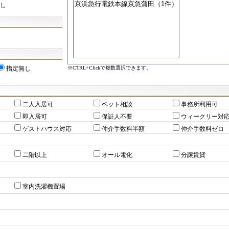
し
※CTRL+Clickで複数選択できます。
指定無し
二人入居可
ペット相談
事務所利用可
即入居可
保証人不要
ウィークリー対
ゲストハウス対応
仲介手数料半額
仲介手数料ゼロ
二階以上
オール電化
分譲賃貸
室内洗濯機置場