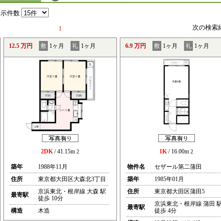
表示件数
次の検索
1
12.5 万円
敷
1ヶ月
礼
1ヶ月
6.9 万円
敷
1ヶ月
礼
1ヶ月
2DK
/ 41.15m
1K
/ 16.00m
2
2
築年
1988年11月
物件名
セザール第二蒲田
住所
東京都大田区大森北3丁目
築年
1985年01月
京浜東北・根岸線 大森 駅
住所
東京都大田区蒲田5
最寄駅
徒歩 10分
京浜東北・根岸線 蒲田 
最寄駅
構造
木造
徒歩 4分