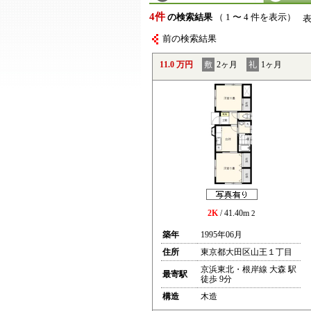
4件
の検索結果
（ 1 〜 4 件を表示）
前の検索結果
11.0 万円
敷
2ヶ月
礼
1ヶ月
2K
/ 41.40m
2
築年
1995年06月
住所
東京都大田区山王１丁目
京浜東北・根岸線 大森 駅
最寄駅
徒歩 9分
構造
木造