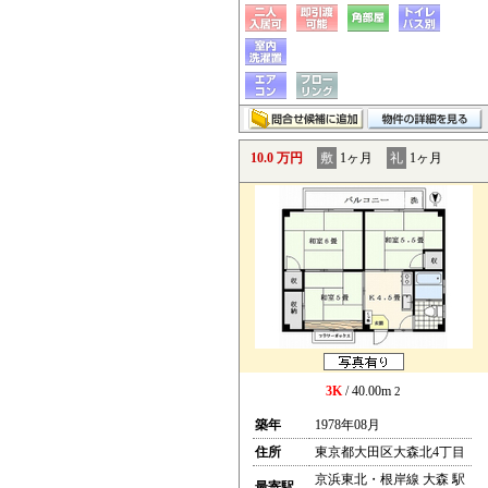
10.0 万円
敷
1ヶ月
礼
1ヶ月
3K
/ 40.00m
2
築年
1978年08月
住所
東京都大田区大森北4丁目
京浜東北・根岸線 大森 駅
最寄駅