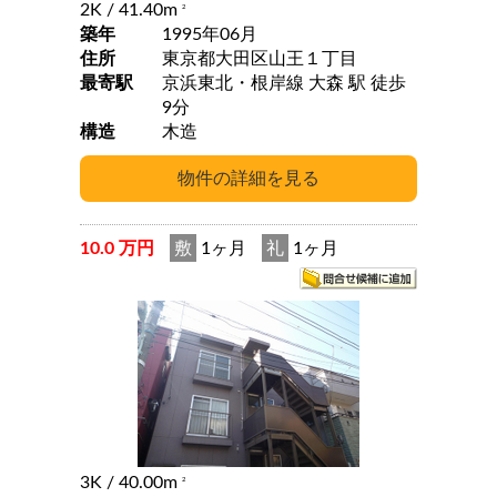
2K
/ 41.40m
2
築年
1995年06月
住所
東京都大田区山王１丁目
最寄駅
京浜東北・根岸線 大森 駅 徒歩
9分
構造
木造
10.0 万円
敷
1ヶ月
礼
1ヶ月
3K
/ 40.00m
2