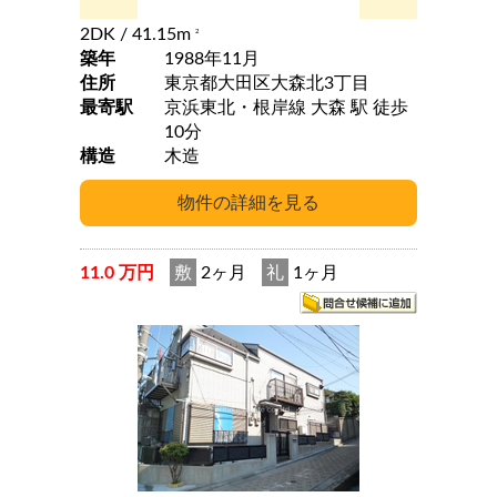
2DK
/ 41.15m
2
築年
1988年11月
住所
東京都大田区大森北3丁目
最寄駅
京浜東北・根岸線 大森 駅 徒歩
10分
構造
木造
11.0 万円
敷
2ヶ月
礼
1ヶ月