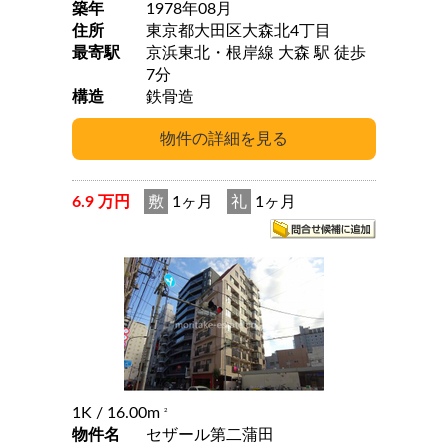
築年
1978年08月
住所
東京都大田区大森北4丁目
最寄駅
京浜東北・根岸線 大森 駅 徒歩
7分
構造
鉄骨造
6.9 万円
敷
1ヶ月
礼
1ヶ月
1K
/ 16.00m
2
物件名
セザール第二蒲田