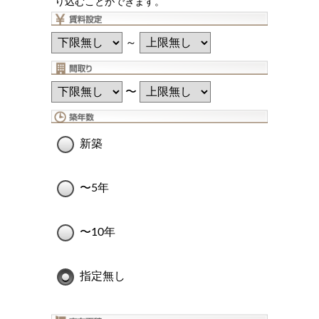
り込むことができます。
～
〜
新築
〜5年
〜10年
指定無し