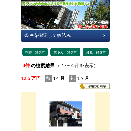
4件
の検索結果
（ 1 〜 4 件を表示）
12.5 万円
敷
1ヶ月
礼
1ヶ月