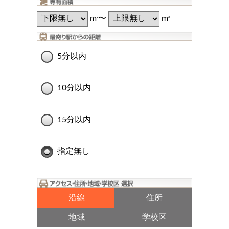
m
〜
m
2
2
5分以内
10分以内
15分以内
指定無し
沿線
住所
地域
学校区