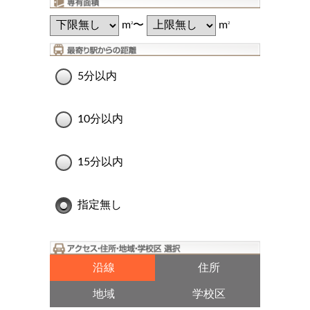
m
〜
m
2
2
5分以内
10分以内
15分以内
指定無し
沿線
住所
地域
学校区