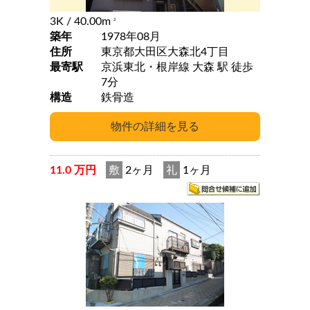
3K
/ 40.00m
2
築年
1978年08月
住所
東京都大田区大森北4丁目
最寄駅
京浜東北・根岸線 大森 駅 徒歩
7分
構造
鉄骨造
11.0 万円
敷
2ヶ月
礼
1ヶ月