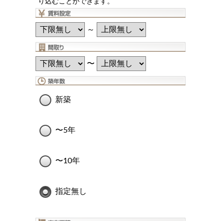
り込むことができます。
～
〜
新築
〜5年
〜10年
指定無し