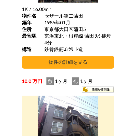
1K
/ 16.00m
2
物件名
セザール第二蒲田
築年
1985年01月
住所
東京都大田区蒲田5
最寄駅
京浜東北・根岸線 蒲田 駅 徒歩
4分
構造
鉄骨鉄筋ｺﾝｸﾘｰﾄ造
10.0 万円
敷
1ヶ月
礼
1ヶ月