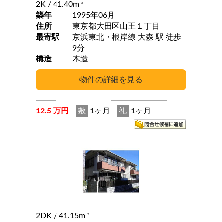
2K
/ 41.40m
2
築年
1995年06月
住所
東京都大田区山王１丁目
最寄駅
京浜東北・根岸線 大森 駅 徒歩
9分
構造
木造
12.5 万円
敷
1ヶ月
礼
1ヶ月
2DK
/ 41.15m
2