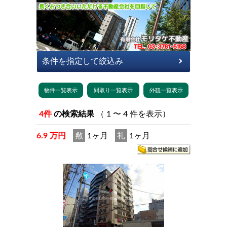
4件
の検索結果
（ 1 〜 4 件を表示）
6.9 万円
敷
1ヶ月
礼
1ヶ月