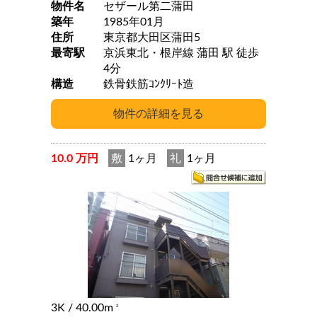
物件名
セザール第二蒲田
築年
1985年01月
住所
東京都大田区蒲田5
最寄駅
京浜東北・根岸線 蒲田 駅 徒歩
4分
構造
鉄骨鉄筋ｺﾝｸﾘｰﾄ造
10.0 万円
敷
1ヶ月
礼
1ヶ月
3K
/ 40.00m
2