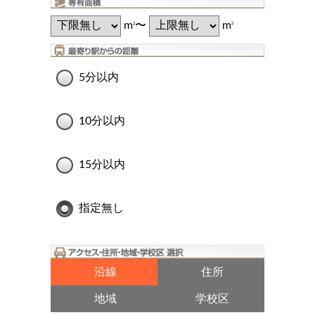
m
〜
m
2
2
5分以内
10分以内
15分以内
指定無し
沿線
住所
地域
学校区