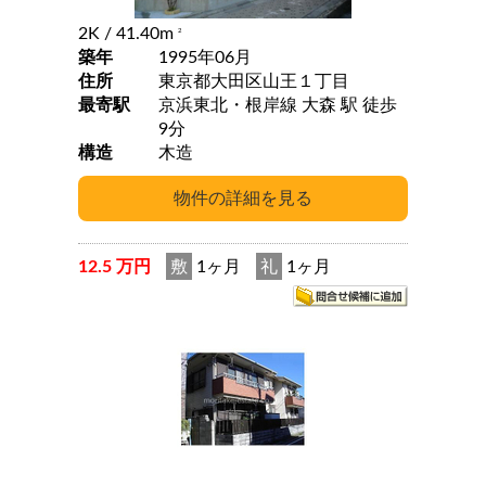
2K
/ 41.40m
2
築年
1995年06月
住所
東京都大田区山王１丁目
最寄駅
京浜東北・根岸線 大森 駅 徒歩
9分
構造
木造
12.5 万円
敷
1ヶ月
礼
1ヶ月