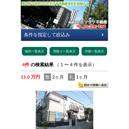
4件
の検索結果
（ 1 〜 4 件を表示）
11.0 万円
敷
2ヶ月
礼
1ヶ月