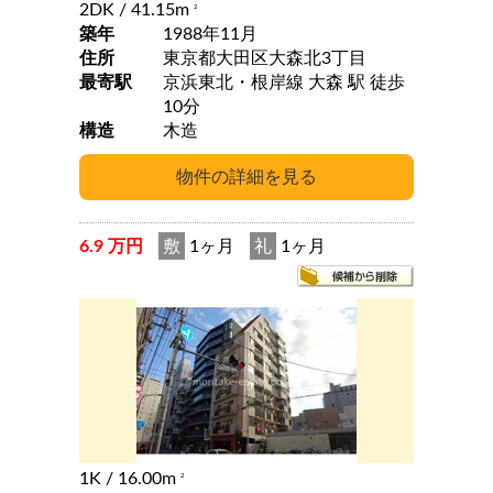
2DK
/ 41.15m
2
築年
1988年11月
住所
東京都大田区大森北3丁目
最寄駅
京浜東北・根岸線 大森 駅 徒歩
10分
構造
木造
6.9 万円
敷
1ヶ月
礼
1ヶ月
1K
/ 16.00m
2