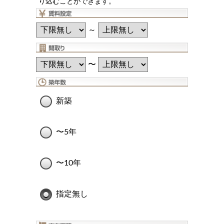
り込むことができます。
～
〜
新築
〜5年
〜10年
指定無し