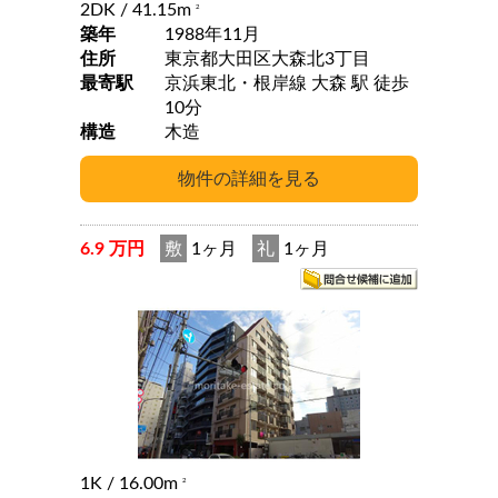
2DK
/ 41.15m
2
築年
1988年11月
住所
東京都大田区大森北3丁目
最寄駅
京浜東北・根岸線 大森 駅 徒歩
10分
構造
木造
6.9 万円
敷
1ヶ月
礼
1ヶ月
1K
/ 16.00m
2