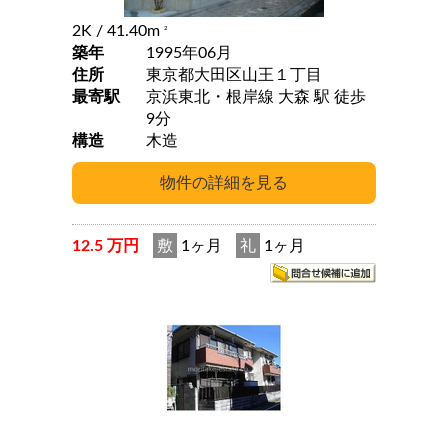
2K
/ 41.40m
2
築年
1995年06月
住所
東京都大田区山王１丁目
最寄駅
京浜東北・根岸線 大森 駅 徒歩
9分
構造
木造
12.5 万円
敷
1ヶ月
礼
1ヶ月