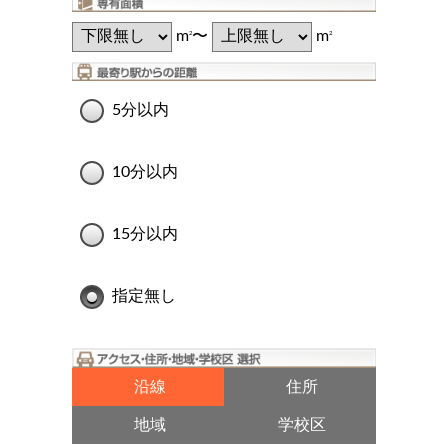
m
〜
m
2
2
5分以内
10分以内
15分以内
指定無し
沿線
住所
地域
学校区