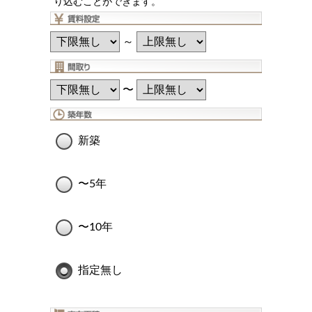
り込むことができます。
～
〜
新築
〜5年
〜10年
指定無し