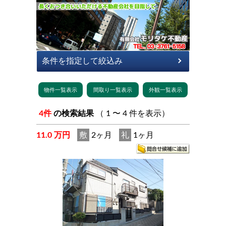
4件
の検索結果
（ 1 〜 4 件を表示）
11.0 万円
敷
2ヶ月
礼
1ヶ月