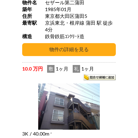
物件名
セザール第二蒲田
築年
1985年01月
住所
東京都大田区蒲田5
最寄駅
京浜東北・根岸線 蒲田 駅 徒歩
4分
構造
鉄骨鉄筋ｺﾝｸﾘｰﾄ造
10.0 万円
敷
1ヶ月
礼
1ヶ月
3K
/ 40.00m
2