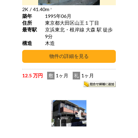
2K
/ 41.40m
2
築年
1995年06月
住所
東京都大田区山王１丁目
最寄駅
京浜東北・根岸線 大森 駅 徒歩
9分
構造
木造
12.5 万円
敷
1ヶ月
礼
1ヶ月