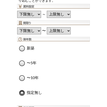
り込むことができます。
～
〜
新築
〜5年
〜10年
指定無し