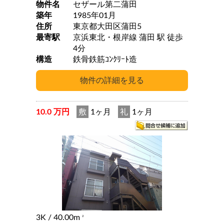
物件名
セザール第二蒲田
築年
1985年01月
住所
東京都大田区蒲田5
最寄駅
京浜東北・根岸線 蒲田 駅 徒歩
4分
構造
鉄骨鉄筋ｺﾝｸﾘｰﾄ造
10.0 万円
敷
1ヶ月
礼
1ヶ月
3K
/ 40.00m
2