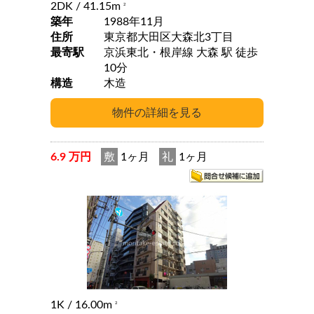
2DK
/ 41.15m
2
築年
1988年11月
住所
東京都大田区大森北3丁目
最寄駅
京浜東北・根岸線 大森 駅 徒歩
10分
構造
木造
6.9 万円
敷
1ヶ月
礼
1ヶ月
1K
/ 16.00m
2