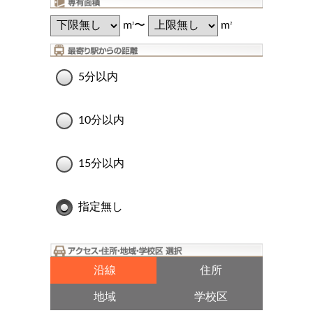
m
〜
m
2
2
5分以内
10分以内
15分以内
指定無し
沿線
住所
地域
学校区