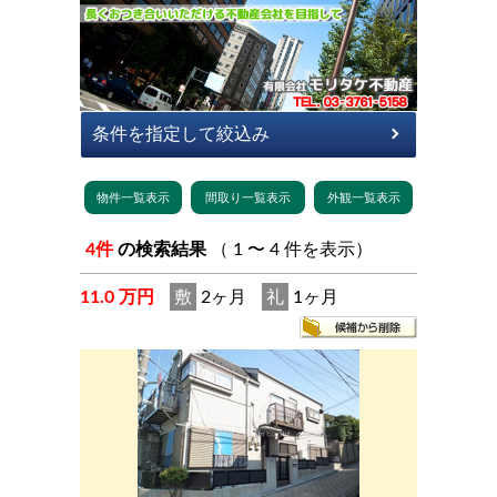
4件
の検索結果
（ 1 〜 4 件を表示）
11.0 万円
敷
2ヶ月
礼
1ヶ月