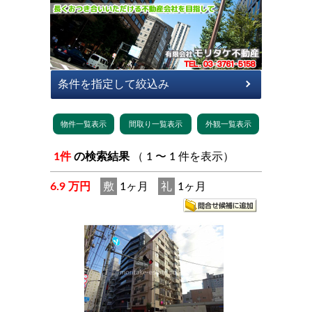
1件
の検索結果
（ 1 〜 1 件を表示）
6.9 万円
敷
1ヶ月
礼
1ヶ月