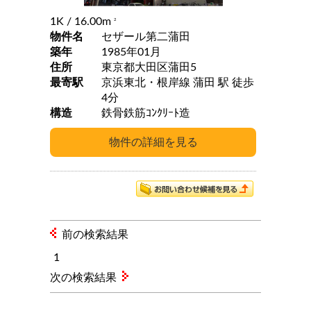
1K
/ 16.00m
2
物件名
セザール第二蒲田
築年
1985年01月
住所
東京都大田区蒲田5
最寄駅
京浜東北・根岸線 蒲田 駅 徒歩
4分
構造
鉄骨鉄筋ｺﾝｸﾘｰﾄ造
前の検索結果
1
次の検索結果