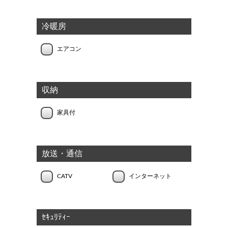
冷暖房
エアコン
収納
家具付
放送・通信
CATV
インターネット
ｾｷｭﾘﾃｨｰ