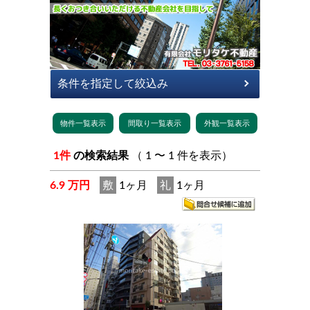
1件
の検索結果
（ 1 〜 1 件を表示）
6.9 万円
敷
1ヶ月
礼
1ヶ月