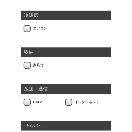
冷暖房
エアコン
収納
家具付
放送・通信
CATV
インターネット
ｾｷｭﾘﾃｨｰ