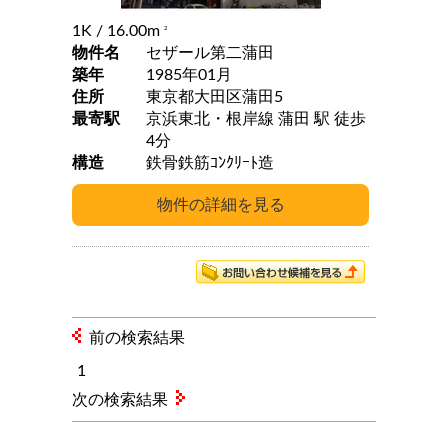
1K
/ 16.00m
2
物件名
セザール第二蒲田
築年
1985年01月
住所
東京都大田区蒲田5
最寄駅
京浜東北・根岸線 蒲田 駅 徒歩
4分
構造
鉄骨鉄筋ｺﾝｸﾘｰﾄ造
前の検索結果
1
次の検索結果