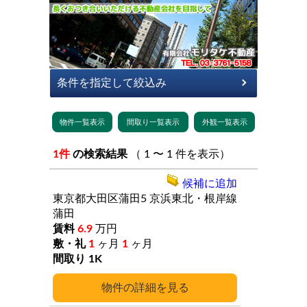
1件
の検索結果
（ 1 〜 1 件を表示）
候補に追加
東京都大田区蒲田5
京浜東北・根岸線
蒲田
6.9
万円
1
ヶ月
1
ヶ月
1K
詳細