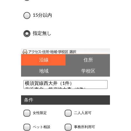
15分以内
指定無し
沿線
住所
地域
学校区
条件
女性限定
二人入居可
ペット相談
事務所利用可