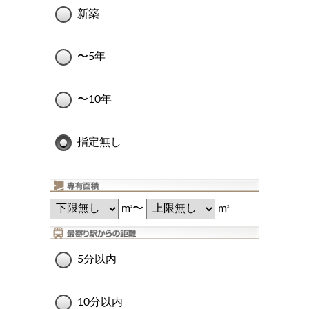
新築
〜5年
〜10年
指定無し
m
〜
m
2
2
5分以内
10分以内