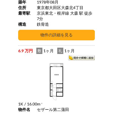
築年
1978年08月
住所
東京都大田区大森北4丁目
最寄駅
京浜東北・根岸線 大森 駅 徒歩
7分
構造
鉄骨造
6.9 万円
敷
1ヶ月
礼
1ヶ月
1K
/ 16.00m
2
物件名
セザール第二蒲田