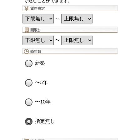
り込むことができます。
～
〜
新築
〜5年
〜10年
指定無し