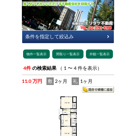
4件
の検索結果
（ 1 〜 4 件を表示）
11.0 万円
敷
2ヶ月
礼
1ヶ月