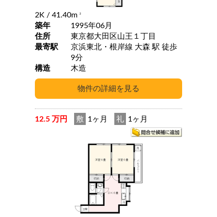
2K
/ 41.40m
2
築年
1995年06月
住所
東京都大田区山王１丁目
最寄駅
京浜東北・根岸線 大森 駅 徒歩
9分
構造
木造
12.5 万円
敷
1ヶ月
礼
1ヶ月