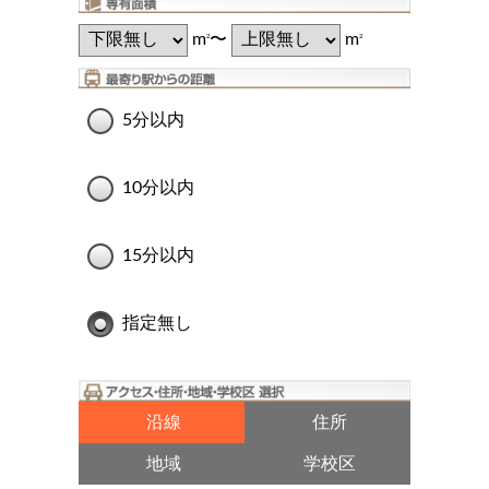
m
〜
m
2
2
5分以内
10分以内
15分以内
指定無し
沿線
住所
地域
学校区