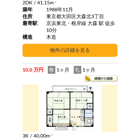
2DK
/ 41.15m
2
築年
1988年11月
住所
東京都大田区大森北3丁目
最寄駅
京浜東北・根岸線 大森 駅 徒歩
10分
構造
木造
10.0 万円
敷
1ヶ月
礼
1ヶ月
3K
/ 40.00m
2