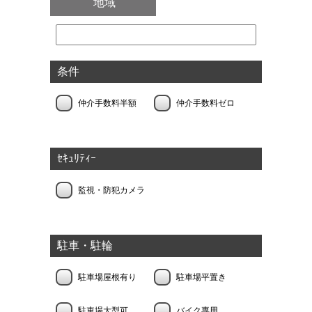
地域
条件
仲介手数料半額
仲介手数料ゼロ
ｾｷｭﾘﾃｨｰ
監視・防犯カメラ
駐車・駐輪
駐車場屋根有り
駐車場平置き
駐車場大型可
バイク専用