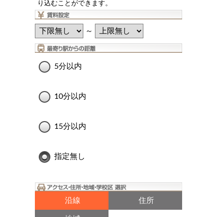
り込むことができます。
～
5分以内
10分以内
15分以内
指定無し
沿線
住所