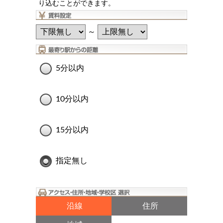
り込むことができます。
～
5分以内
10分以内
15分以内
指定無し
沿線
住所