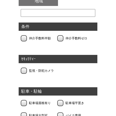
地域
条件
仲介手数料半額
仲介手数料ゼロ
ｾｷｭﾘﾃｨｰ
監視・防犯カメラ
駐車・駐輪
駐車場屋根有り
駐車場平置き
駐車場大型可
バイク専用