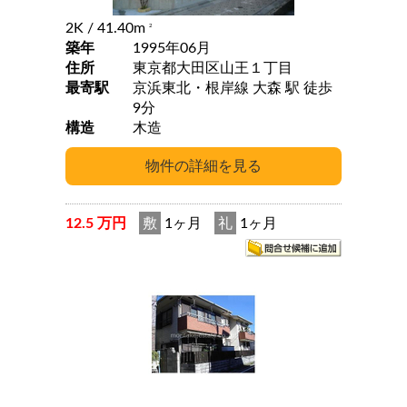
2K
/ 41.40m
2
築年
1995年06月
住所
東京都大田区山王１丁目
最寄駅
京浜東北・根岸線 大森 駅 徒歩
9分
構造
木造
12.5 万円
敷
1ヶ月
礼
1ヶ月