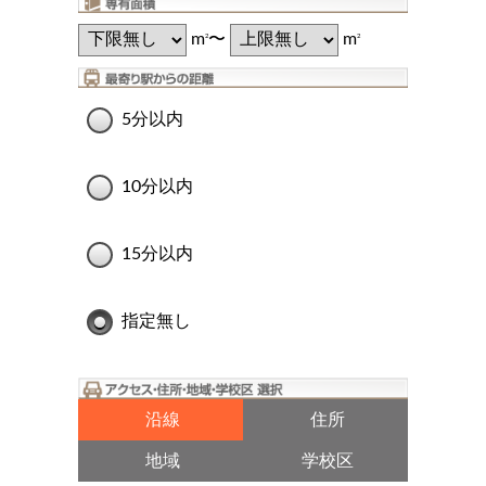
m
〜
m
2
2
5分以内
10分以内
15分以内
指定無し
沿線
住所
地域
学校区