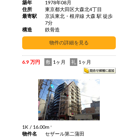
築年
1978年08月
住所
東京都大田区大森北4丁目
最寄駅
京浜東北・根岸線 大森 駅 徒歩
7分
構造
鉄骨造
6.9 万円
敷
1ヶ月
礼
1ヶ月
1K
/ 16.00m
2
物件名
セザール第二蒲田