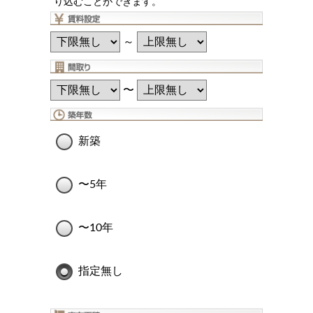
り込むことができます。
～
〜
新築
〜5年
〜10年
指定無し