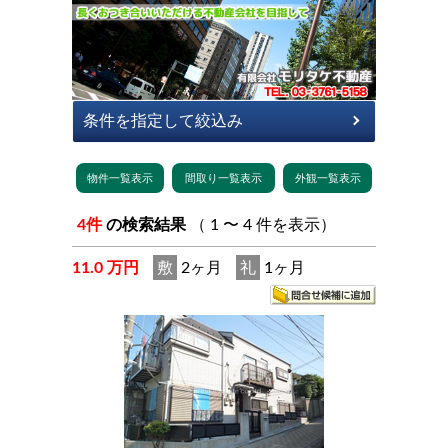
4件
の検索結果
（ 1 〜 4 件を表示）
11.0 万円
敷
2ヶ月
礼
1ヶ月