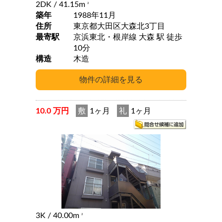
2DK
/ 41.15m
2
築年
1988年11月
住所
東京都大田区大森北3丁目
最寄駅
京浜東北・根岸線 大森 駅 徒歩
10分
構造
木造
10.0 万円
敷
1ヶ月
礼
1ヶ月
3K
/ 40.00m
2