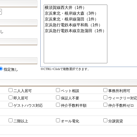
し
※CTRL+Clickで複数選択できます。
指定無し
二人入居可
ペット相談
事務所利用可
即入居可
保証人不要
ウィークリー対
ゲストハウス対応
仲介手数料半額
仲介手数料ゼロ
二階以上
オール電化
分譲賃貸