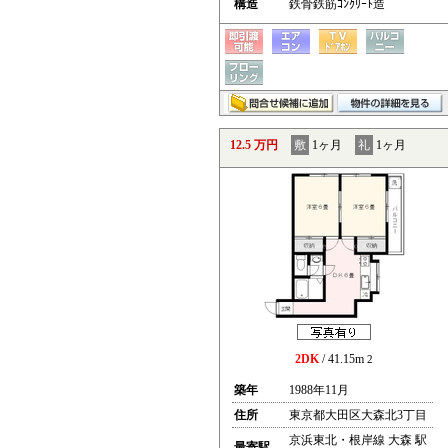
構造
鉄骨鉄筋ｺﾝｸﾘｰﾄ造
12.5 万円
敷
1ヶ月
礼
1ヶ月
2DK
/ 41.15m
2
築年
1988年11月
住所
東京都大田区大森北3丁目
京浜東北・根岸線 大森 駅
最寄駅