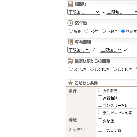
〜
新築
〜5年
〜10年
指定無
2
2
m
〜
m
5分以内
10分以内
15分以内
条件
女性限定
楽器相談
マンスリー対応
敷礼ゼロゼロ対応
環境
角部屋
キッチン
ガスコンロ