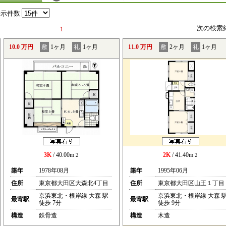
表示件数
次の検索
1
10.0 万円
敷
1ヶ月
礼
1ヶ月
11.0 万円
敷
2ヶ月
礼
1ヶ月
3K
/ 40.00m
2K
/ 41.40m
2
2
築年
1978年08月
築年
1995年06月
住所
東京都大田区大森北4丁目
住所
東京都大田区山王１丁目
京浜東北・根岸線 大森 駅
京浜東北・根岸線 大森 
最寄駅
最寄駅
徒歩 7分
徒歩 9分
構造
鉄骨造
構造
木造