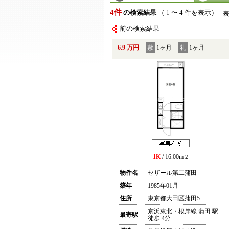
4件
の検索結果
（ 1 〜 4 件を表示）
前の検索結果
6.9 万円
敷
1ヶ月
礼
1ヶ月
1K
/ 16.00m
2
物件名
セザール第二蒲田
築年
1985年01月
住所
東京都大田区蒲田5
京浜東北・根岸線 蒲田 駅
最寄駅
徒歩 4分