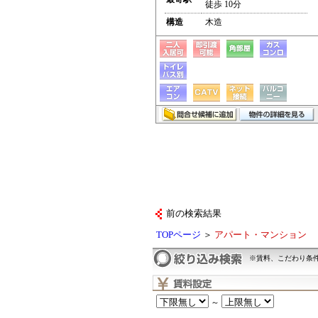
徒歩 10分
構造
木造
前の検索結果
TOPページ
＞
アパート・マンション
※賃料、こだわり条
～